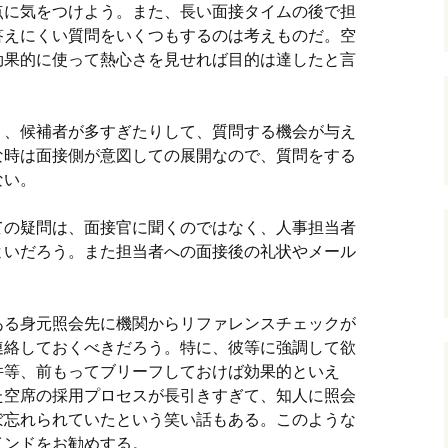
点に気をつけよう。また、長い面接タイムの後で担
答えにくい質問をいくつもするのは考えものだ。空
効果的に使って熱心さを見せれば目的は達したと言
り、候補者が多すぎたりして、質問する機会が与え
な時は面接側が意図しての展開なので、質問をする
ない。
ての疑問は、面接官に聞くのではなく、人事担当者
よいだろう。また担当者への面接後の礼状やメール
ある身元照会先に機関からリファレンスチェックが
連絡しておくべきだろう。特に、彼等に強調して欲
件等、前もってブリーフしておけば効果的といえ
た空席の採用プロセスが長引きすぎて、知人に照会
ぼ忘れられていたという笑い話もある。このような
インドをお勧めする。