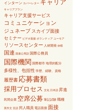
キャリア
インターン
カバーレター
キャリアプラン
キャリア支援サービス
コミュニケーション
ジュネーブ
スカイプ面接
セミナー
ビデオ面接
ボランティア
ユーモア
リソースセンター
人材開発
休暇
国連
国際公務員
国連公用語
国際機関
国際都市
地理的配分
多様性、包括性
学歴、経験、資格
応募書類
履歴書
採用プロセス
昇進
文化
日本語
空席公募
職種
民間企業
筆記試験
面接
邦人職員
電話面接
英作文
言語