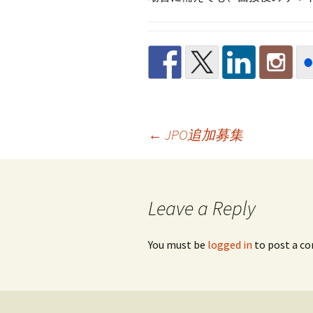
Post
←
JPO追加募集
navigation
Leave a Reply
You must be
logged in
to post a c