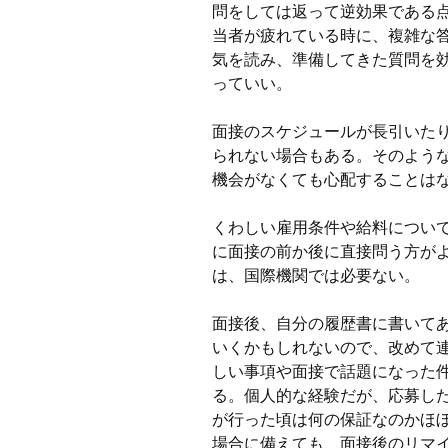
問をしては返って逆効果である
当者が疲れている時に、複雑な
気を読み、準備してきた質問を
っていい。
面接のスケジュールが長引いた
られない場合もある。そのよう
機会がなくても心配することは
くわしい雇用条件や給料につい
に面接の前か後に直接問う方が
は、国際機関では必要ない。
面接後、自分の履歴書に書いて
いくかもしれないので、改めて
しい事項や面接で話題になった
る。個人的な経験だが、応募し
が行った頃は何の保証なのかほ
場合に備えても、面接後のリマ