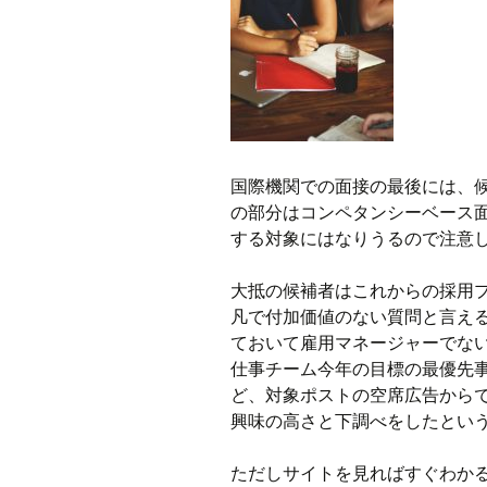
国際機関での面接の最後には、
の部分はコンペタンシーベース
する対象にはなりうるので注意
大抵の候補者はこれからの採用
凡で付加価値のない質問と言え
ておいて雇用マネージャーでな
仕事チーム今年の目標の最優先
ど、対象ポストの空席広告から
興味の高さと下調べをしたとい
ただしサイトを見ればすぐわか