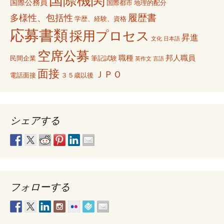
国際機関
国際公務員
国際都市
地理的配分
履歴書
多様性、包括性
学歴、経験、資格
応募書類
採用プロセス
昇進
文化
日本語
空席公募
職種
邦人職員
民間企業
筆記試験
英作文
言語
面接
ＪＰＯ
電話面接
３５歳以後
シェアする
フォローする