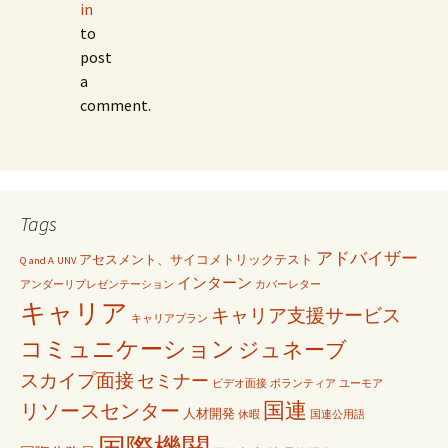
in
to
post
a
comment.
Tags
アドバイザー
アセスメント、サイコメトリックテスト
Q and A
UNV
インターン
アンダーリプレゼンテーション
カバーレター
キャリア
キャリア支援サービス
キャリアプラン
コミュニケーション
ジュネーブ
スカイプ面接
セミナー
ビデオ面接
ボランティア
ユーモア
国連
リソースセンター
人材開発
休暇
国連公用語