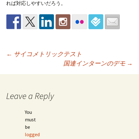
れば対応しやすいだろう。
Post
←
サイコメトリックテスト
国連インターンのデモ
→
navigation
Leave a Reply
You
must
be
logged