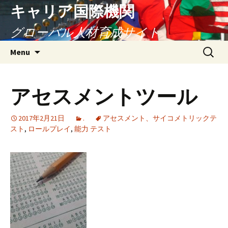
キャリア国際機関
グローバル人材育成サイト
Skip
Search
Menu
to
for:
content
アセスメントツール
2017年2月21日
.
アセスメント、サイコメトリックテ
スト
,
ロールプレイ
,
能力 テスト