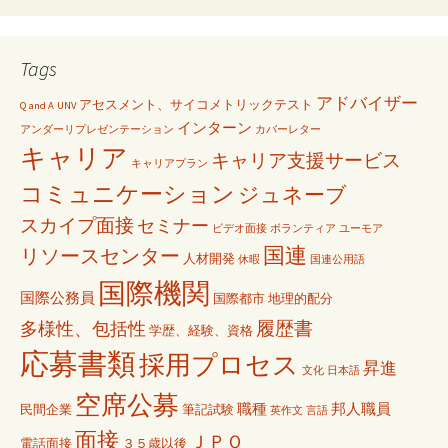
Tags
アドバイザー
アセスメント、サイコメトリックテスト
Q and A
UNV
インターン
アンダーリプレゼンテーション
カバーレター
キャリア
キャリア支援サービス
キャリアプラン
コミュニケーション
ジュネーブ
スカイプ面接
セミナー
ビデオ面接
ボランティア
ユーモア
国連
リソースセンター
人材開発
休暇
国連公用語
国際機関
国際公務員
国際都市
地理的配分
履歴書
多様性、包括性
学歴、経験、資格
応募書類
採用プロセス
昇進
文化
日本語
空席公募
職種
邦人職員
民間企業
筆記試験
英作文
言語
面接
ＪＰＯ
電話面接
３５歳以後