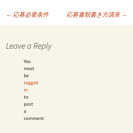
Post
←
応募必要条件
応募書類書き方講座
→
navigation
Leave a Reply
You
must
be
logged
in
to
post
a
comment.