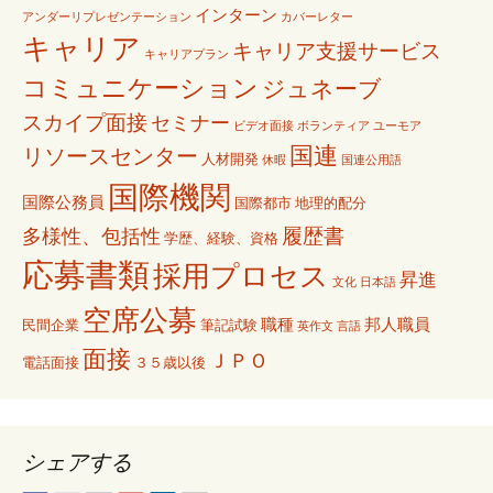
インターン
アンダーリプレゼンテーション
カバーレター
キャリア
キャリア支援サービス
キャリアプラン
コミュニケーション
ジュネーブ
スカイプ面接
セミナー
ビデオ面接
ボランティア
ユーモア
国連
リソースセンター
人材開発
休暇
国連公用語
国際機関
国際公務員
国際都市
地理的配分
履歴書
多様性、包括性
学歴、経験、資格
応募書類
採用プロセス
昇進
文化
日本語
空席公募
職種
邦人職員
民間企業
筆記試験
英作文
言語
面接
ＪＰＯ
電話面接
３５歳以後
シェアする