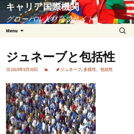
キャリア国際機関
グローバル人材育成サイト
Skip
Search
Menu
to
for:
content
ジュネーブと包括性
2019年8月30日
.
ジュネーブ
,
多様性、包括性