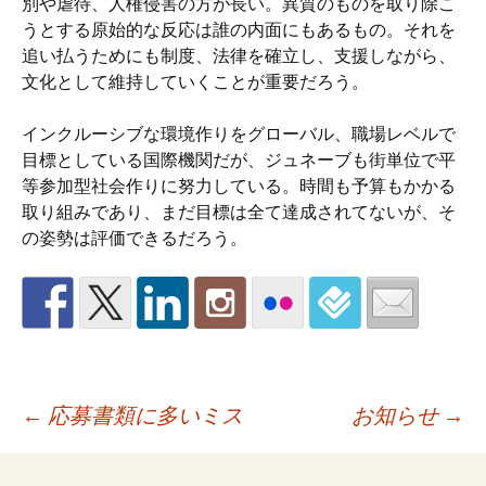
別や虐待、人権侵害の方が長い。異質のものを取り除こ
うとする原始的な反応は誰の内面にもあるもの。それを
追い払うためにも制度、法律を確立し、支援しながら、
文化として維持していくことが重要だろう。
インクルーシブな環境作りをグローバル、職場レベルで
目標としている国際機関だが、ジュネーブも街単位で平
等参加型社会作りに努力している。時間も予算もかかる
取り組みであり、まだ目標は全て達成されてないが、そ
の姿勢は評価できるだろう。
Post
←
応募書類に多いミス
お知らせ
→