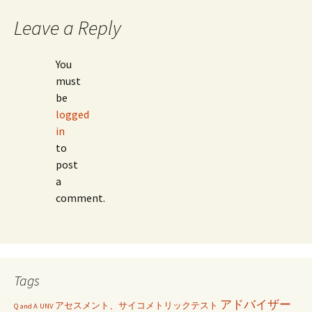
navigation
Leave a Reply
You
must
be
logged
in
to
post
a
comment.
Tags
アドバイザー
アセスメント、サイコメトリックテスト
Q and A
UNV