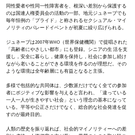
同性愛者や性同一性障害者を、根深い差別から保護する
のは国連人権委員会の活動の一部。地元ジュネーブでも
毎年恒例の「プライド」と称されるセクシュアル・マイ
ノリティのパレードイベントが初夏に繰り広げられる。
ジュネーブは2007年WHO（世界保健機関）で提唱された
「高齢者にやさしい都市」にも登録。シニアの生 活を支
援し，安全に暮らし，健康を保持し，社会に参加し続け
ながら老いることができる環境を作るのが理想だ。その
ような環境は全年齢層にも有益となると主張。
多様で包括的な共同体は、少数派だけでなく全ての参加
者にポジティブな影響を与えると言われ、「違っている
一人一人が生きやすい社会」という理念の基本になって
いる。平等や公正さだけでなく、総合的な社会発達を促
すのが最終目的。
人類の歴史を振り返れば、社会的マイノリティーへの差