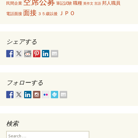
空席公募
職種
邦人職員
民間企業
筆記試験
英作文
言語
面接
ＪＰＯ
電話面接
３５歳以後
シェアする
フォローする
検索
Search