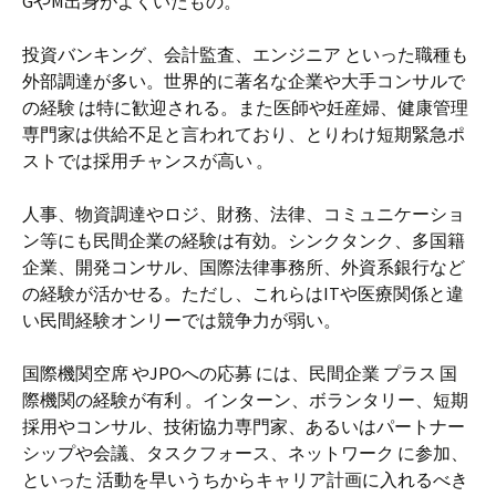
GやM出身がよくいたもの。
投資バンキング、会計監査、エンジニア といった職種も
外部調達が多い。世界的に著名な企業や大手コンサルで
の経験 は特に歓迎される。また医師や妊産婦、健康管理
専門家は供給不足と言われており、とりわけ短期緊急ポ
ストでは採用チャンスが高い 。
人事、物資調達やロジ、財務、法律、コミュニケーショ
ン等にも民間企業の経験は有効。シンクタンク、多国籍
企業、開発コンサル、国際法律事務所、外資系銀行など
の経験が活かせる。ただし、これらはITや医療関係と違
い民間経験オンリーでは競争力が弱い。
国際機関空席 やJPOへの応募 には、民間企業 プラス 国
際機関の経験が有利 。インターン、ボランタリー、短期
採用やコンサル、技術協力専門家、あるいはパートナー
シップや会議、タスクフォース、ネットワーク に参加、
といった 活動を早いうちからキャリア計画に入れるべき