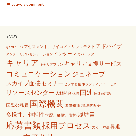
Leave a comment
Tags
アドバイザー
アセスメント、サイコメトリックテスト
Q and A
UNV
インターン
アンダーリプレゼンテーション
カバーレター
キャリア
キャリア支援サービス
キャリアプラン
コミュニケーション
ジュネーブ
スカイプ面接
セミナー
ビデオ面接
ボランティア
ユーモア
国連
リソースセンター
人材開発
休暇
国連公用語
国際機関
国際公務員
国際都市
地理的配分
履歴書
多様性、包括性
学歴、経験、資格
応募書類
採用プロセス
昇進
文化
日本語