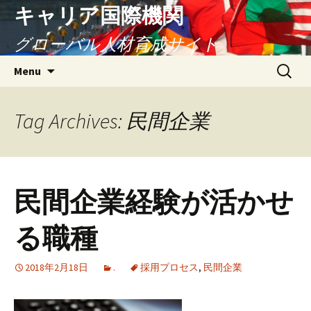
キャリア国際機関
グローバル人材育成サイト
Skip
Search
Menu
to
for:
content
Tag Archives: 民間企業
民間企業経験が活かせ
る職種
2018年2月18日
.
採用プロセス
,
民間企業