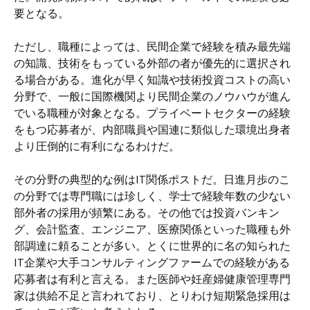
要となる。
ただし、職種によっては、民間企業で経験を積み最先端
の知識、技術をもっている外部の者が優先的に選択され
る場合がある。進化が早く知識や技術投資コストの高い
分野で、一般に国際機関より民間企業のノウハウが進ん
でいる職種が対象となる。プライベートセクターの経験
をもつ応募者が、内部職員や国連に類似した環境出身者
より圧倒的に有利になるわけだ。
その分野の典型的な例はIT関係ポストだ。日進月歩のこ
の分野では専門職には珍しく、学士で経験年数の少ない
部外者の採用が頻繁にある。その他では投資バンキン
グ、会計監査、エンジニア、医療関係といった職種も外
部調達に頼ることが多い。とくに世界的に名の知られた
IT企業や大手コンサルティングファームでの経験がある
応募者は有利と言える。また医師や妊産婦健康管理専門
家は供給不足と言われており、とりわけ短期緊急採用は